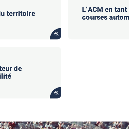
L’ACM en tant 
u territoire
courses autom
teur de
lité