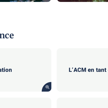
ence
ation
L’ACM en tant